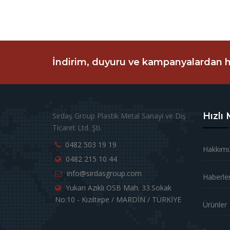
İndirim, duyuru ve kampanyalardan h
Hızlı
Sırdaş Group Plastik Metal Sanayi ve Dış
Ticaret Ltd. Şti.
0482 503 19 19
Hakkımı
0482 215 10 44
info@sirdasgroup.com
Haberle
Yukarı Azıklı OSB Mah. 33.Sokak
No:10 - Kızıltepe / MARDİN / TÜRKİYE
Ürünler