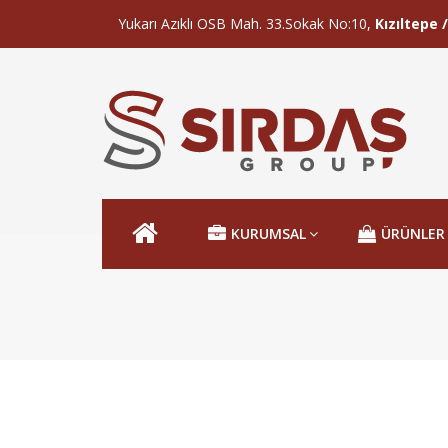
Yukarı Azıklı OSB Mah. 33.Sokak No:10,
Kızıltepe
KURUMSAL
ÜRÜNLER