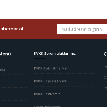
aberdar ol.
 Menü
KVKK Sorumluluklarımız
Ç
Pa
KVKK Aydınlatma Metni
zda
Cu
KVKK Başvuru Formu
r
P
KVKK Politikamız
Çerez Politikamız