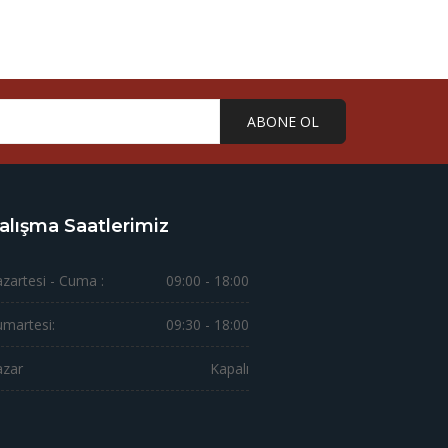
ABONE OL
alışma Saatlerimiz
zartesi - Cuma :
09:00 - 18:00
martesi:
09:30 - 18:00
azar
Kapalı